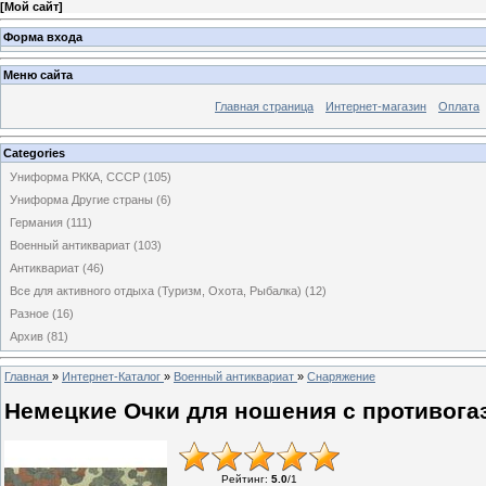
[
Мой сайт
]
Форма входа
Меню сайта
Главная страница
Интернет-магазин
Оплата
Categories
Униформа РККА, СССР
(105)
Униформа Другие страны
(6)
Германия
(111)
Военный антиквариат
(103)
Антиквариат
(46)
Все для активного отдыха (Туризм, Охота, Рыбалка)
(12)
Разное
(16)
Архив
(81)
Главная
»
Интернет-Каталог
»
Военный антиквариат
»
Снаряжение
Немецкие Очки для ношения с противогазо
Рейтинг
:
5.0
/
1