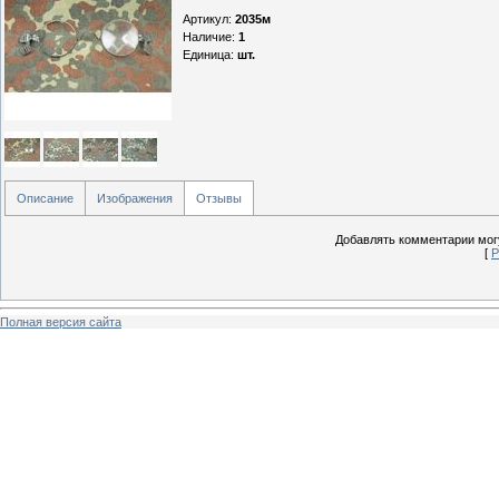
Артикул
:
2035м
Наличие
:
1
Единица
:
шт.
Описание
Изображения
Отзывы
Добавлять комментарии могу
[
Р
Полная версия сайта