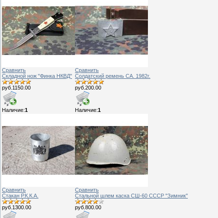
Сравнить
Сравнить
Складной нож "Финка НКВД"
Солдатский ремень СА. 1982г.
руб.1150.00
руб.200.00
Наличие:
1
Наличие:
1
Сравнить
Сравнить
Стакан Р.К.К.А.
Стальной шлем каска СШ-60 СССР "Зимник"
руб.1300.00
руб.800.00