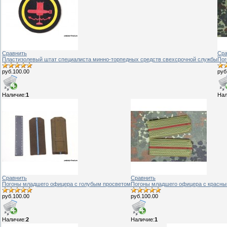
Сравнить
Сра
Пластизолевый штат специалиста минно-торпедных средств свехсрочной службы
Пог
руб.100.00
руб
Наличие:
1
Нал
Сравнить
Сравнить
Погоны младшего офицера с голубым просветом
Погоны младшего офицера с красны
руб.100.00
руб.100.00
Наличие:
2
Наличие:
1