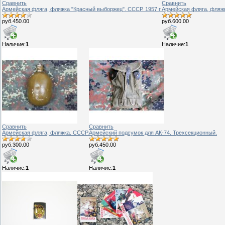
Сравнить
Сравнить
Армейская фляга, фляжка "Красный выборжец". СССР. 1957 г.
Армейская фляга, фляжк
руб.450.00
руб.600.00
Наличие:
1
Наличие:
1
Сравнить
Сравнить
Армейская фляга, фляжка. СССР.
Армейский подсумок для АК-74. Трехсекционный.
руб.300.00
руб.450.00
Наличие:
1
Наличие:
1