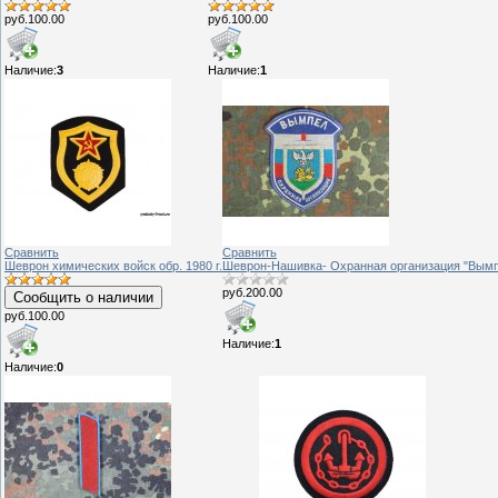
руб.100.00
руб.100.00
Наличие:
3
Наличие:
1
Сравнить
Сравнить
Шеврон химических войск обр. 1980 г.
Шеврон-Нашивка- Охранная организация "Вым
руб.200.00
Сообщить о наличии
руб.100.00
Наличие:
1
Наличие:
0