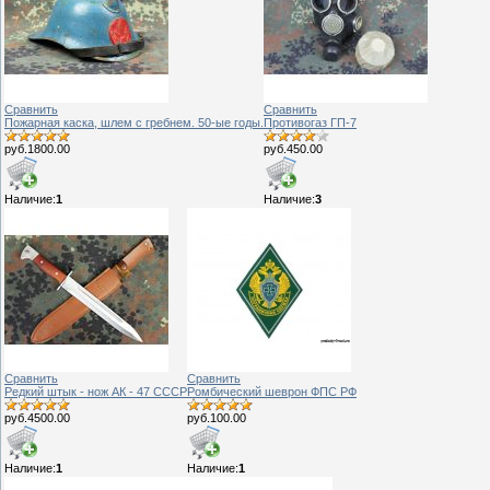
Сравнить
Сравнить
Пожарная каска, шлем с гребнем. 50-ые годы.
Противогаз ГП-7
руб.1800.00
руб.450.00
Наличие:
1
Наличие:
3
Сравнить
Сравнить
Редкий штык - нож АК - 47 СССР
Ромбический шеврон ФПС РФ
руб.4500.00
руб.100.00
Наличие:
1
Наличие:
1