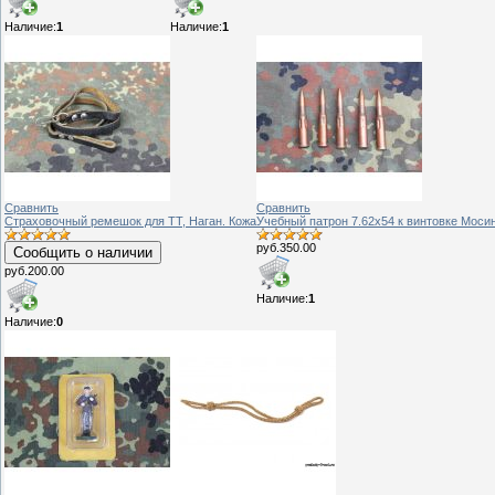
Наличие:
1
Наличие:
1
Сравнить
Сравнить
Страховочный ремешок для ТТ, Наган. Кожа
Учебный патрон 7.62х54 к винтовке Мосин
руб.350.00
Сообщить о наличии
руб.200.00
Наличие:
1
Наличие:
0