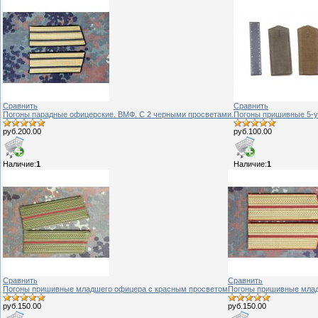
Сравнить
Сравнить
Погоны парадные офицерские. ВМФ. С 2 черными просветами.
Погоны пришивные 5-у
руб.200.00
руб.100.00
Наличие:
1
Наличие:
1
Сравнить
Сравнить
Погоны пришивные младшего офицера с красным просветом
Погоны пришивные млад
руб.150.00
руб.150.00