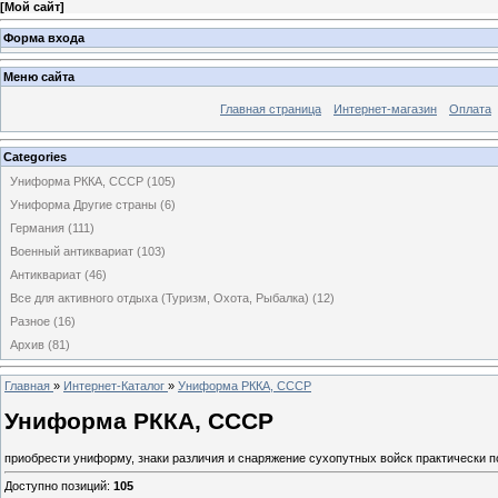
[
Мой сайт
]
Форма входа
Меню сайта
Главная страница
Интернет-магазин
Оплата
Categories
Униформа РККА, СССР
(105)
Униформа Другие страны
(6)
Германия
(111)
Военный антиквариат
(103)
Антиквариат
(46)
Все для активного отдыха (Туризм, Охота, Рыбалка)
(12)
Разное
(16)
Архив
(81)
Главная
»
Интернет-Каталог
»
Униформа РККА, СССР
Униформа РККА, СССР
приобрести униформу, знаки различия и снаряжение сухопутных войск практически п
Доступно позиций
:
105