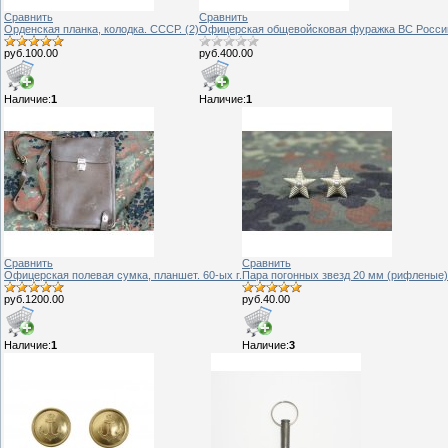
Сравнить
Сравнить
Орденская планка, колодка. СССР. (2)
Офицерская общевойсковая фуражка ВС Росси
руб.100.00
руб.400.00
Наличие:
1
Наличие:
1
Сравнить
Сравнить
Офицерская полевая сумка, планшет. 60-ых г.
Пара погонных звезд 20 мм (рифленые)
руб.1200.00
руб.40.00
Наличие:
1
Наличие:
3