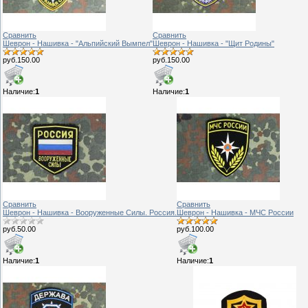
Сравнить
Сравнить
Шеврон - Нашивка - "Альпийский Вымпел"
Шеврон - Нашивка - "Щит Родины"
руб.150.00
руб.150.00
Наличие:
1
Наличие:
1
Сравнить
Сравнить
Шеврон - Нашивка - Вооруженные Силы. Россия.
Шеврон - Нашивка - МЧС России
руб.50.00
руб.100.00
Наличие:
1
Наличие:
1