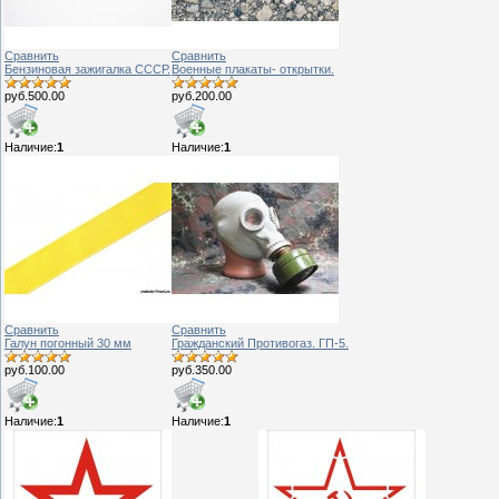
Сравнить
Сравнить
Бензиновая зажигалка СССР.
Военные плакаты- открытки.
руб.500.00
руб.200.00
Наличие:
1
Наличие:
1
Сравнить
Сравнить
Галун погонный 30 мм
Гражданский Противогаз. ГП-5.
руб.100.00
руб.350.00
Наличие:
1
Наличие:
1