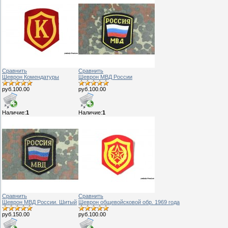
Сравнить
Сравнить
Шеврон Комендатуры
Шеврон МВД России
руб.100.00
руб.100.00
Наличие:
1
Наличие:
1
Сравнить
Сравнить
Шеврон МВД России. Шитый
Шеврон общевойсковой обр. 1969 года
руб.150.00
руб.100.00