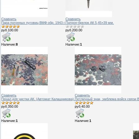
Сравнить
Сравнить
Пара погонных пуговиц ВМФ обр. 1943 г.
Патрон-брелок АК 5,45×39 мм.
руб.100.00
руб.200.00
Наличие:
8
Наличие:
1
Сравнить
Сравнить
Пенал для чистки АК. (Автомат Калашникова).
Петличный знак, эмблема войск связи В
руб.350.00
руб.40.00
Наличие:
1
Наличие:
1