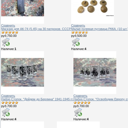
Сравнить
Сравнить
Магазин для АК-74 (5.45) на 30 патронов. СССР.
Малая полевая пуговица РККА. (10 шт.
руб.750.00
руб.500.00
Наличие:
1
Наличие:
4
Сравнить
Сравнить
Набор Стопок. "Дойдем до Берлина" 1941-1945 гг.
Набор Стопок. "Освободим Европу от
руб.700.00
руб.700.00
Наличие:
4
Наличие:
4