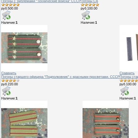
Погоны с эмблемами "Технические войска" СССР
Погоны СА
руб.500.00
руб.100.00
Наличие:
1
Наличие:
1
Сравнить
Сравнить
Погоны старшего офицера "Подполковник" с красными просветами. СССР
Погоны ста
руб.220.00
руб.100.00
Наличие:
1
Наличие:
1