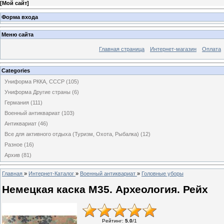
[
Мой сайт
]
Форма входа
Меню сайта
Главная страница
Интернет-магазин
Оплата
Categories
Униформа РККА, СССР
(105)
Униформа Другие страны
(6)
Германия
(111)
Военный антиквариат
(103)
Антиквариат
(46)
Все для активного отдыха (Туризм, Охота, Рыбалка)
(12)
Разное
(16)
Архив
(81)
Главная
»
Интернет-Каталог
»
Военный антиквариат
»
Головные уборы
Немецкая каска М35. Археология. Рейх
Рейтинг
:
5.0
/
1