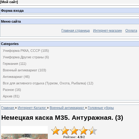
[
Мой сайт
]
Форма входа
Меню сайта
Главная страница
Интернет-магазин
Оплата
Categories
Униформа РККА, СССР
(105)
Униформа Другие страны
(6)
Германия
(111)
Военный антиквариат
(103)
Антиквариат
(46)
Все для активного отдыха (Туризм, Охота, Рыбалка)
(12)
Разное
(16)
Архив
(81)
Главная
»
Интернет-Каталог
»
Военный антиквариат
»
Головные уборы
Немецкая каска М35. Антуражная. (3)
Рейтинг
:
4.5
/
2