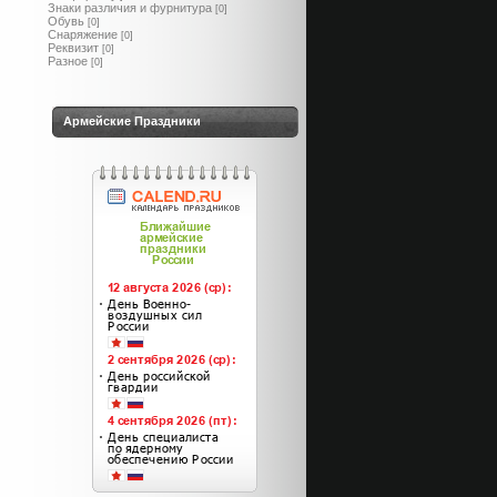
Знаки различия и фурнитура
[0]
Обувь
[0]
Снаряжение
[0]
Реквизит
[0]
Разное
[0]
Армейские Праздники