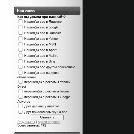
Наш опрос
Как вы узнали про наш сайт?
Нашел(а) вас в Яндексе
Нашел(а) вас в google
Нашел(а) вас в Rambler
Нашел(а) вас в Yahoo!
Нашел(а) вас в MSN
Нашел(а) вас в Aport
Нашел(а) вас в Mail.ru
Нашел(а) вас в Bing
Нашел(а) вас другом поисковике
Нашел(а) вас на доске
объявлений
перешел(а) с рекламы Yandex
Direct
перешел(а) с рекламы begun
перешел(а) с рекламы Google
Adwords
Друг дал вашу визитку
Друг прислал ссылку на вас
Результаты
|
Архив опросов
Всего ответов:
471