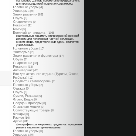
постановок. Данные предметы не предназначены
для пропаганды идей национал-социализма.
Головные уборы
[4]
Униформа
[0]
Знаки различия
[82]
Обувь
[0]
Снаряжение
[9]
Реквизит
[11]
Книги
[5]
Военный антиквариат
[103]
оригинальные предметы отечественной военной
истории для пополнения частной коллекции.
Многие вещи, представленные здесь, являются
уникальными.
Головные уборы
[15]
Униформа
[2]
Знаки различия и фурнитура
[17]
Обувь
[3]
Снаряжение
[33]
Реквизит
[33]
Антиквариат
[46]
Все для активного отдыха (Туризм, Охота,
Рыбалка)
[12]
Предметы самообороны
[2]
Головные уборы
[2]
Одежда
[0]
Обувь
[0]
Сумки, Рюкзаки
[0]
Фляги, Ведра
[0]
Посуда и приборы
[0]
Спальные мешки
[0]
Сопутствующие товары
[8]
Фонари
[0]
Разное
[16]
Архив
[81]
фотографии коллекционных предметов, проданных
ранее в нашем интернет-магазине.
Головные уборы
[0]
Униформа
[0]