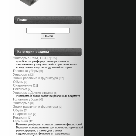
Поиск
Категории раздела
Униформа РККА, СССР
[105]
приобрести униформу, знаки различия и
снаряжение сухопутных войск практически по
всему советскому периоду нашей истории.
Головные уборы
[6]
Униформа
[2]
Знаки различия и фурнитура
[67]
Обувь
[0]
Снаряжение
[21]
Реквизит
[9]
Униформа Другие страны
[6]
Униформа и знаки различии различных ведомств
Головные уборы
[0]
Униформа
[0]
Знаки различия и фурнитура
[2]
Обувь
[0]
Снаряжение
[2]
Реквизит
[2]
Германия
[111]
Реплики униформы и знаков различия фашистской
Германии предназначены для военно-исторической
реконструкции, а также для съемок
художественных фильмов и театральных