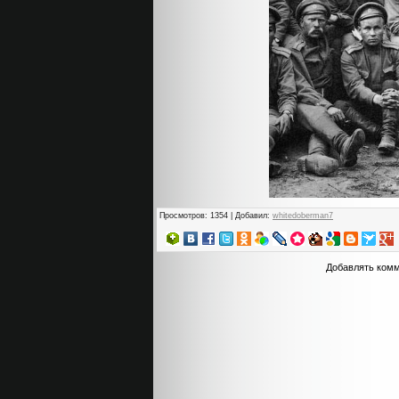
Просмотров
: 1354 |
Добавил
:
whitedoberman7
Добавлять комм