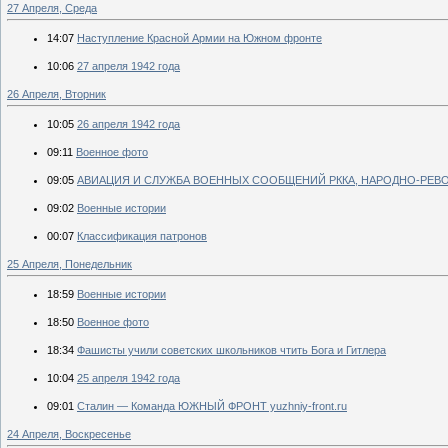
27 Апреля, Среда
14:07
Наступление Красной Армии на Южном фронте
10:06
27 апреля 1942 года
26 Апреля, Вторник
10:05
26 апреля 1942 года
09:11
Военное фото
09:05
АВИАЦИЯ И СЛУЖБА ВОЕННЫХ СООБЩЕНИЙ РККА, НАРОДНО-РЕ
09:02
Военные истории
00:07
Классификация патронов
25 Апреля, Понедельник
18:59
Военные истории
18:50
Военное фото
18:34
Фашисты учили советских школьников чтить Бога и Гитлера
10:04
25 апреля 1942 года
09:01
Сталин — Команда ЮЖНЫЙ ФРОНТ yuzhniy-front.ru
24 Апреля, Воскресенье