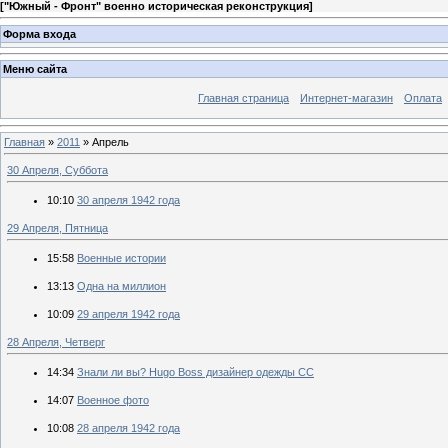
[
"Южный - Фронт" военно историческая реконструкция
]
Форма входа
Меню сайта
Главная страница
Интернет-магазин
Оплата
Главная
»
2011
»
Апрель
30 Апреля, Суббота
10:10
30 апреля 1942 года
29 Апреля, Пятница
15:58
Военные истории
13:13
Одна на миллион
10:09
29 апреля 1942 года
28 Апреля, Четверг
14:34
Знали ли вы? Hugo Boss дизайнер одежды СС
14:07
Военное фото
10:08
28 апреля 1942 года