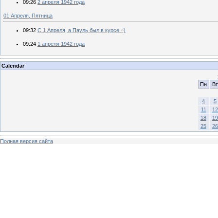
09:26
2 апреля 1942 года
01 Апреля, Пятница
09:32
С 1 Апреля, а Пауль был в курсе =)
09:24
1 апреля 1942 года
Calendar
Пн
Вт
4
5
11
12
18
19
25
26
Полная версия сайта