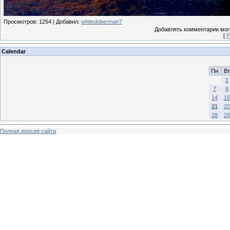
Просмотров
: 1254 |
Добавил
:
whitedoberman7
Добавлять комментарии могу
[
Р
Calendar
Пн
Вт
1
7
8
14
15
21
22
28
29
Полная версия сайта